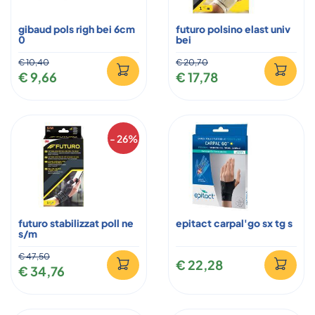
gibaud pols righ bei 6cm
futuro polsino elast univ
0
bei
€ 10,40
€ 20,70
€ 9,66
€ 17,78
- 26%
futuro stabilizzat poll ne
epitact carpal'go sx tg s
s/m
€ 47,50
€ 22,28
€ 34,76