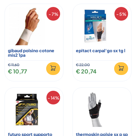
- 7%
- 5%
gibaud polsino cotone
epitact carpal'go sx tg l
mis2 1pa
€ 11,60
€ 22,00
€ 10,77
€ 20,74
- 14%
futuro sport supporto
thermoskin polsie sx p sp