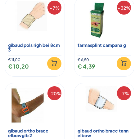
- 7%
- 32%
gibaud pols righ bei 8cm
farmasplint campana g
3
€ 11,00
€ 6,50
€ 10,20
€ 4,39
- 20%
- 7%
gibaud ortho bracc
gibaud ortho bracc tenn
elbowgib 2
elbow