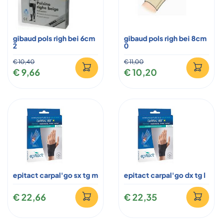
gibaud pols righ bei 6cm
gibaud pols righ bei 8cm
2
0
€ 10,40
€ 11,00
€ 9,66
€ 10,20
epitact carpal'go sx tg m
epitact carpal'go dx tg l
€ 22,66
€ 22,35