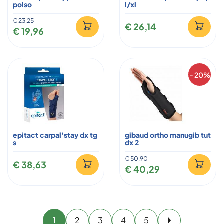
polso
l/xl
€ 23,25
€ 26,14
€ 19,96
- 20%
epitact carpal'stay dx tg
gibaud ortho manugib tut
s
dx 2
€ 50,90
€ 38,63
€ 40,29
1
2
3
4
5