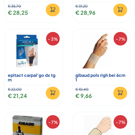
€ 35,70
€ 31,20
€ 28,25
€ 28,96
- 3%
- 7%
epitact carpal'go dx tg
gibaud pols righ bei 6cm
m
1
€ 22,00
€ 10,40
€ 21,24
€ 9,66
- 7%
- 7%