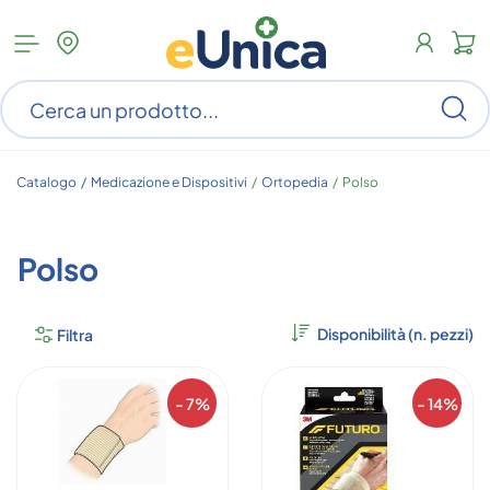
Apri
N
menu
c
categorie
s
Ce
ar
n
c
Catalogo /
Medicazione e Dispositivi
/
Ortopedia
/
Polso
Polso
Filtra
- 7%
- 14%