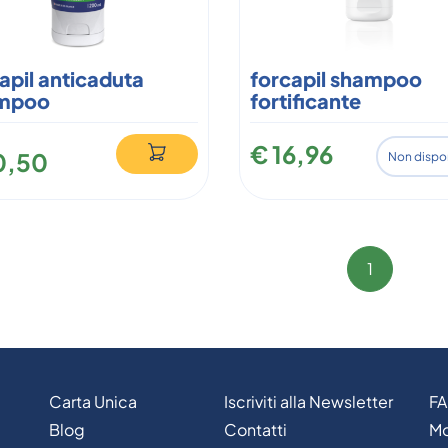
apil anticaduta
forcapil shampoo
mpoo
fortificante
€ 16,96
0,50
Non dispo
1
Carta Unica
Iscriviti alla Newsletter
F
Blog
Contatti
Mo