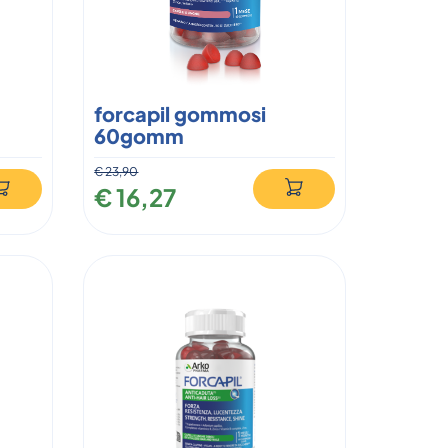
forcapil gommosi
60gomm
€ 23,90
€ 16,27