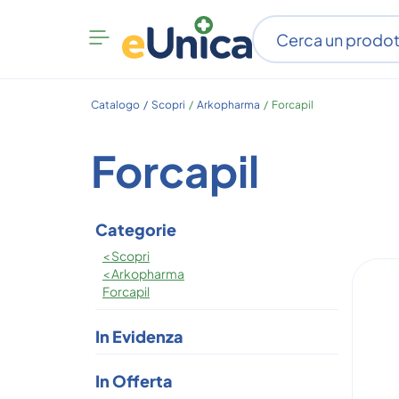
Apri
menu
categorie
Catalogo /
Scopri
/
Arkopharma
/
Forcapil
Forcapil
Categorie
<
Scopri
<
Arkopharma
Forcapil
In Evidenza
In Offerta