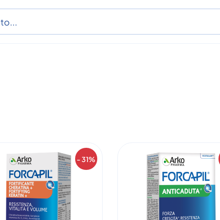
- 31%