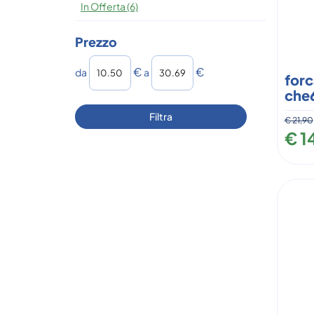
In Offerta
(6)
Prezzo
filtra
filtra
€
€
da
a
da
a
forc
che
€ 21,90
€ 1