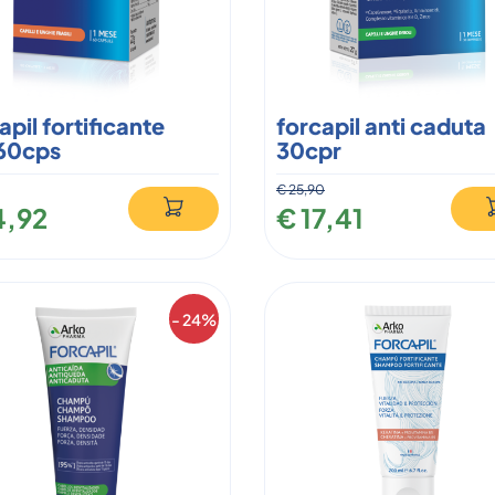
apil fortificante
forcapil anti caduta
60cps
30cpr
€ 25,90
4,92
€ 17,41
- 24%