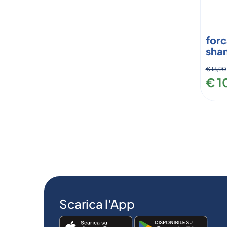
forc
sha
€ 13,90
€ 1
Scarica l'App