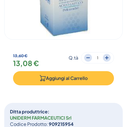
13,60 €
Q.tà
13,08 €
Aggiungi al
Carrello
Ditta produttrice:
UNIDERM FARMACEUTICI Srl
Codice Prodotto:
909215954