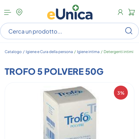
Apri
N
menu
c
categorie
s
Ce
ar
n
c
Catalogo /
Igiene e Cura della persona
/
Igiene intima
/
Detergenti intimi
TROFO 5 POLVERE 50G
3%