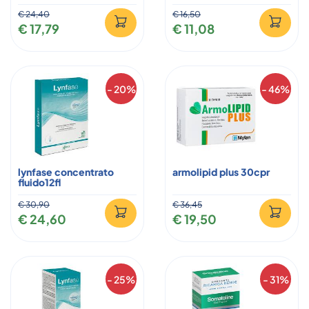
€ 24,40
€ 16,50
€ 17,79
€ 11,08
- 20%
- 46%
lynfase concentrato
armolipid plus 30cpr
fluido12fl
€ 30,90
€ 36,45
€ 24,60
€ 19,50
- 25%
- 31%