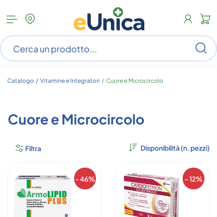
Apri
N
menu
c
categorie
s
Ce
ar
n
c
Catalogo /
Vitamine e Integratori
/
Cuore e Microcircolo
Cuore e Microcircolo
Filtra
- 46%
- 12%