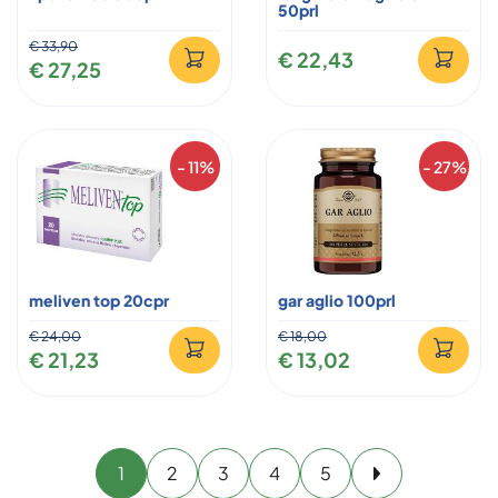
50prl
€ 33,90
€ 22,43
€ 27,25
- 11%
- 27%
meliven top 20cpr
gar aglio 100prl
€ 24,00
€ 18,00
€ 21,23
€ 13,02
1
2
3
4
5
Avanti