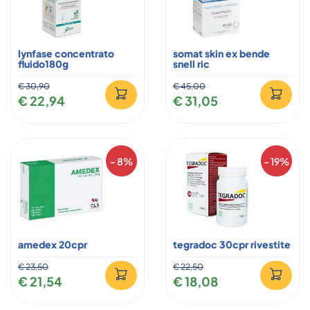
lynfase concentrato
somat skin ex bende
fluido180g
snell ric
€ 30,90
€ 45,00
€ 22,94
€ 31,05
- 8%
- 19%
amedex 20cpr
tegradoc 30cpr rivestite
€ 23,50
€ 22,50
€ 21,54
€ 18,08