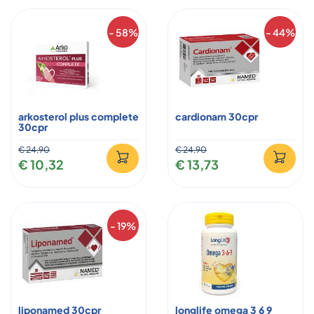
- 58%
- 44%
arkosterol plus complete
cardionam 30cpr
30cpr
€ 24,90
€ 24,90
€ 10,32
€ 13,73
- 19%
liponamed 30cpr
longlife omega 3 6 9