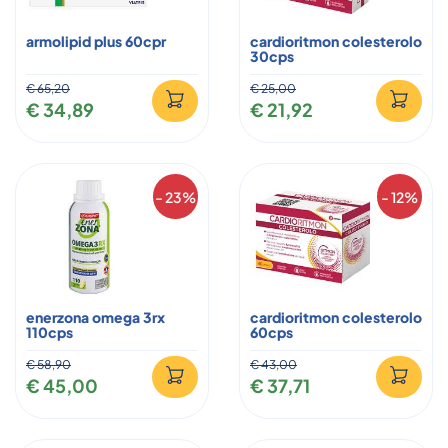
armolipid plus 60cpr
cardioritmon colesterolo
30cps
€ 65,20
€ 25,00
€ 34,89
€ 21,92
- 23%
- 12%
enerzona omega 3rx
cardioritmon colesterolo
110cps
60cps
€ 58,90
€ 43,00
€ 45,00
€ 37,71