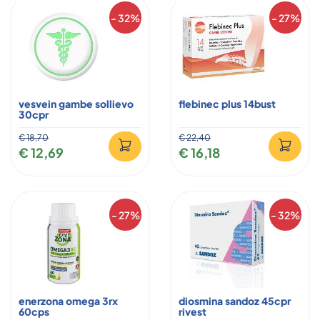
- 32%
- 27%
vesvein gambe sollievo
flebinec plus 14bust
30cpr
€ 18,70
€ 22,40
€ 12,69
€ 16,18
- 27%
- 32%
enerzona omega 3rx
diosmina sandoz 45cpr
60cps
rivest