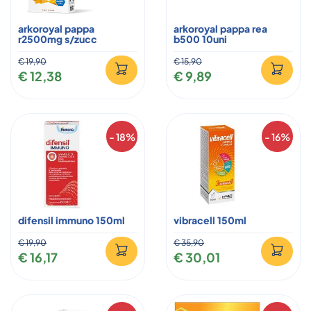
arkoroyal pappa
arkoroyal pappa rea
r2500mg s/zucc
b500 10uni
€ 19,90
€ 15,90
€ 12,38
€ 9,89
- 18%
- 16%
difensil immuno 150ml
vibracell 150ml
€ 19,90
€ 35,90
€ 16,17
€ 30,01