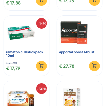
€ 17,05
€ 17,88
- 14%
ramatonic 10stickpack
apportal boost 14bust
10ml
€ 20,90
€ 27,78
€ 17,79
- 30%