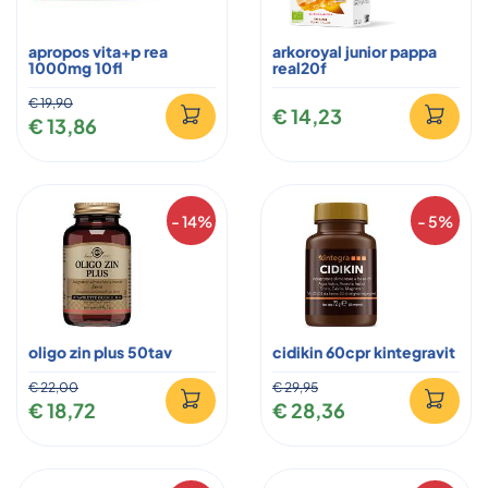
apropos vita+p rea
arkoroyal junior pappa
1000mg 10fl
real20f
€ 19,90
€ 14,23
€ 13,86
- 14%
- 5%
oligo zin plus 50tav
cidikin 60cpr kintegravit
€ 22,00
€ 29,95
€ 18,72
€ 28,36