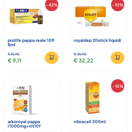
- 42%
- 10%
prolife pappa reale 10fl
royaldep 20stick liquidi
8ml
€ 15,90
€ 35,90
€ 9,11
€ 32,22
- 15%
arkoroyal pappa
vibracell 300ml
r1000mg+vit10f