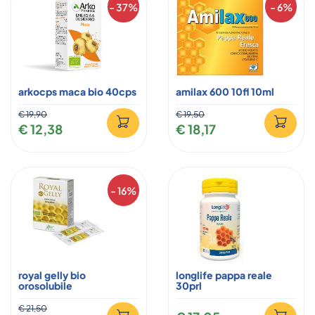
- 37%
- 6%
arkocps maca bio 40cps
amilax 600 10fl 10ml
€ 19,90
€ 19,50
€ 12,38
€ 18,17
- 16%
royal gelly bio
longlife pappa reale
orosolubile
30prl
€ 21,50