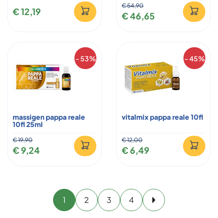
€ 54,90
€ 12,19
€ 46,65
- 53%
- 45%
massigen pappa reale
vitalmix pappa reale 10fl
10fl 25ml
€ 19,90
€ 12,00
€ 9,24
€ 6,49
1
2
3
4
Avanti