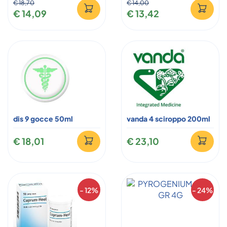
€ 18,70
€ 14,00
€ 14,09
€ 13,42
dis 9 gocce 50ml
vanda 4 sciroppo 200ml
€ 18,01
€ 23,10
- 12%
- 24%