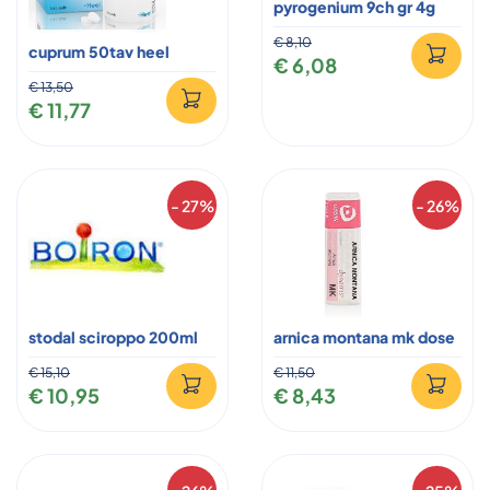
pyrogenium 9ch gr 4g
€ 8,10
cuprum 50tav heel
€ 6,08
€ 13,50
€ 11,77
- 27%
- 26%
stodal sciroppo 200ml
arnica montana mk dose
€ 15,10
€ 11,50
€ 10,95
€ 8,43