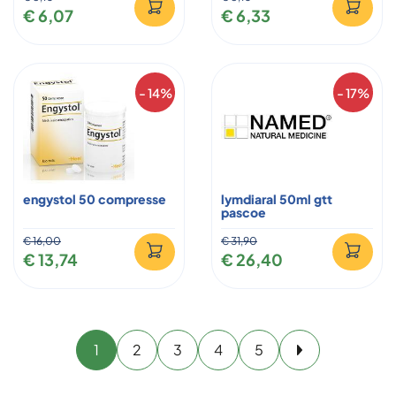
€ 6,07
€ 6,33
- 14%
- 17%
engystol 50 compresse
lymdiaral 50ml gtt
pascoe
€ 16,00
€ 31,90
€ 13,74
€ 26,40
1
2
3
4
5
Avanti