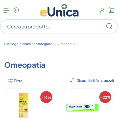
Apri
N
menu
c
categorie
s
Ce
ar
n
c
Catalogo /
Vitamine e Integratori
/
Omeopatia
Omeopatia
Filtra
- 16%
- 22%