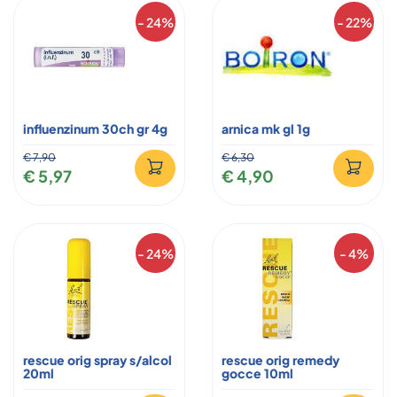
- 24%
- 22%
influenzinum 30ch gr 4g
arnica mk gl 1g
€ 7,90
€ 6,30
€ 5,97
€ 4,90
- 24%
- 4%
rescue orig spray s/alcol
rescue orig remedy
20ml
gocce 10ml