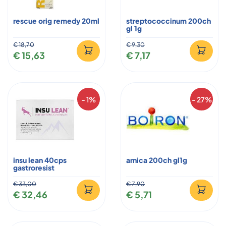
rescue orig remedy 20ml
streptococcinum 200ch
gl 1g
€ 18,70
€ 9,30
€ 15,63
€ 7,17
- 1%
- 27%
insu lean 40cps
arnica 200ch gl1g
gastroresist
€ 33,00
€ 7,90
€ 32,46
€ 5,71