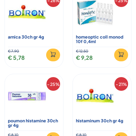
- 26%
- 25%
arnica 30ch gr 4g
homeoptic coll monod
10f 0,4ml
€ 7,90
€ 12,50
€ 5,78
€ 9,28
- 25%
- 21%
poumon histamine 30ch
histaminum 30ch gr 4g
gr 4g
€ 8,10
€ 8,10