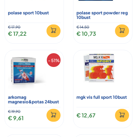
polase sport 10bust
polase sport powder reg
10bust
€ 17,90
€ 14,50
€ 17,22
€ 10,73
- 51%
arkomag
mgk vis full sport 10bust
magnesio&potas 24bust
€ 19,90
€ 12,67
€ 9,61