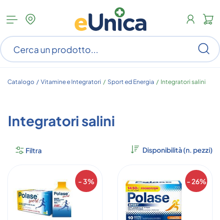
Apri
N
menu
c
categorie
s
Ce
ar
n
c
Catalogo /
Vitamine e Integratori
/
Sport ed Energia
/
Integratori salini
Integratori salini
Filtra
- 3%
- 26%